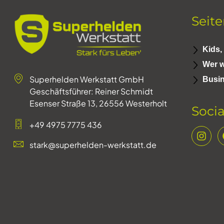
Seit
Kids,
Wer w
Superhelden Werkstatt GmbH
Busi
Geschäftsführer: Reiner Schmidt
Esenser Straße 13, 26556 Westerholt
Soci
+49 4975 7775 436
stark@superhelden-werkstatt.de
Weitere Informationen über den gesperrten Inhalt.